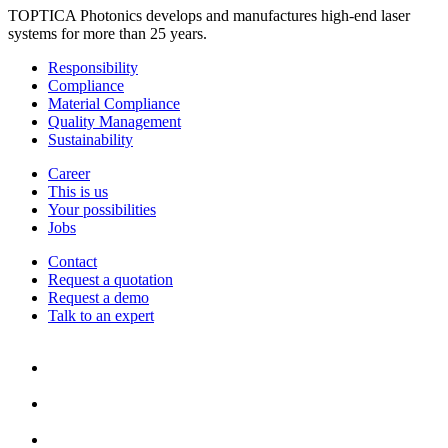
TOPTICA Photonics develops and manufactures high-end laser
systems for more than 25 years.
Responsibility
Compliance
Material Compliance
Quality Management
Sustainability
Career
This is us
Your possibilities
Jobs
Contact
Request a quotation
Request a demo
Talk to an expert