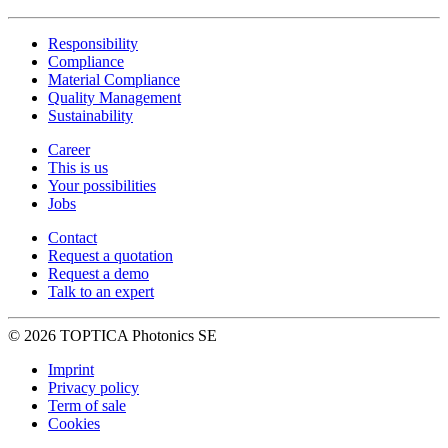
Responsibility
Compliance
Material Compliance
Quality Management
Sustainability
Career
This is us
Your possibilities
Jobs
Contact
Request a quotation
Request a demo
Talk to an expert
© 2026 TOPTICA Photonics SE
Imprint
Privacy policy
Term of sale
Cookies