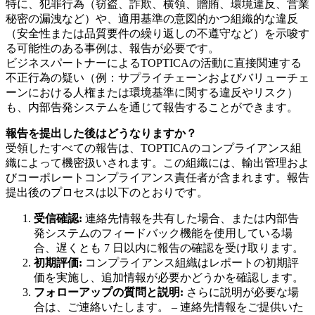
特に、犯罪行為（窃盗、詐欺、横領、贈賄、環境違反、営業
秘密の漏洩など）や、適用基準の意図的かつ組織的な違反
（安全性または品質要件の繰り返しの不遵守など）を示唆す
る可能性のある事例は、報告が必要です。
ビジネスパートナーによるTOPTICAの活動に直接関連する
不正行為の疑い（例：サプライチェーンおよびバリューチェ
ーンにおける人権または環境基準に関する違反やリスク）
も、内部告発システムを通じて報告することができます。
報告を提出した後はどうなりますか？
受領したすべての報告は、TOPTICAのコンプライアンス組
織によって機密扱いされます。この組織には、輸出管理およ
びコーポレートコンプライアンス責任者が含まれます。報告
提出後のプロセスは以下のとおりです。
受信確認:
連絡先情報を共有した場合、または内部告
発システムのフィードバック機能を使用している場
合、遅くとも 7 日以内に報告の確認を受け取ります。
初期評価:
コンプライアンス組織はレポートの初期評
価を実施し、追加情報が必要かどうかを確認します。
フォローアップの質問と説明:
さらに説明が必要な場
合は、ご連絡いたします。 – 連絡先情報をご提供いた