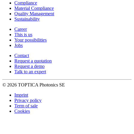
Compliance
Material Compliance
Quality Management
Sustainability
Career
This is us
Your possibilities
Jobs
Contact
Request a quotation
Request a demo
Talk to an expert
© 2026 TOPTICA Photonics SE
Imprint
Privacy policy
Term of sale
Cookies