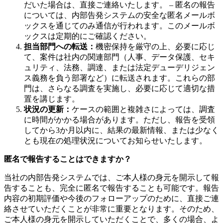
だいた場合は、直接ご連絡いたします。 – 匿名の報告
については、内部告発システムの安全な匿名メールボ
ックスを通じてのみ通信が行われます。このメールボ
ックスは定期的にご確認ください。
担当部門への転送：
機密保持を厳守の上、必要に応じ
て、案件は社内の関連部門（人事、データ保護、セキ
ュリティ、法務、調達、または法定デューデリジェン
ス義務を負う部署など）に転送されます。これらの部
門は、さらなる調査を実施し、必要に応じて適切な措
置を講じます。
状況の更新：
ケースの範囲と複雑さによっては、調査
に時間がかかる場合があります。ただし、報告を受領
してから3か月以内に、結果の最新情報、または少なく
とも現在の処理状況についてお知らせいたします。
匿名で報告することはできますか？
当社の内部告発システムでは、ご本人様の身元を開示して報
告することも、完全に匿名で報告することも可能です。報告
内容の初期評価や今後のフォローアップのために、直接ご連
絡させていただくことが非常に重要となります。そのため、
ご本人様の身元を開示していただくことで、多くの場合、よ