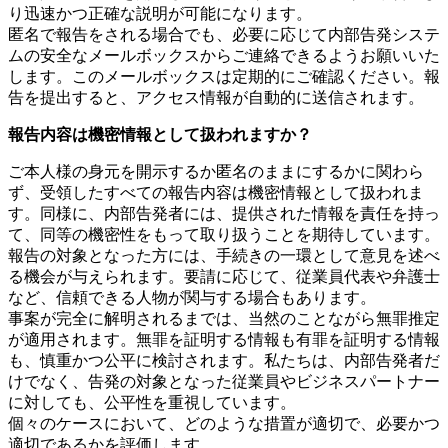
り迅速かつ正確な説明が可能になります。
匿名で報告をされる場合でも、必要に応じて内部告発システ
ムの安全なメールボックスからご連絡できるようお願いいた
します。このメールボックスは定期的にご確認ください。報
告を提出すると、アクセス情報が自動的に送信されます。
報告内容は機密情報として扱われますか？
ご本人様の身元を開示するか匿名のままにするかに関わら
ず、受領したすべての報告内容は機密情報として扱われま
す。同様に、内部告発者には、提供された情報を責任を持っ
て、同等の機密性をもって取り扱うことを期待しています。
報告の対象となった方には、手続きの一環として意見を述べ
る機会が与えられます。要請に応じて、従業員代表や弁護士
など、信頼できる人物が関与する場合もあります。
事案が完全に解明されるまでは、当然のことながら無罪推定
が適用されます。無罪を証明する情報も有罪を証明する情報
も、慎重かつ公平に検討されます。私たちは、内部告発者だ
けでなく、告発の対象となった従業員やビジネスパートナー
に対しても、公平性を重視しています。
個々のケースにおいて、どのような措置が適切で、必要かつ
適切であるかを評価します。