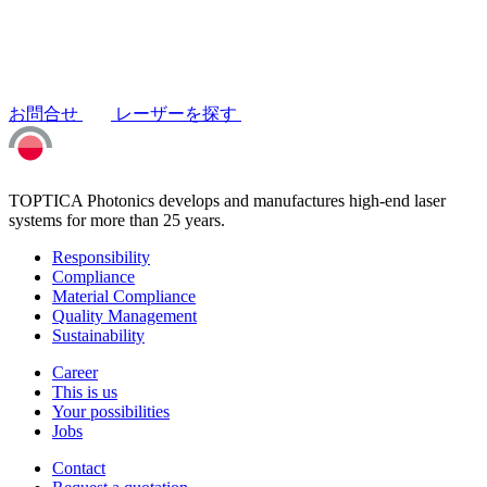
お問合せ
レーザーを探す
TOPTICA Photonics develops and manufactures high-end laser
systems for more than 25 years.
Responsibility
Compliance
Material Compliance
Quality Management
Sustainability
Career
This is us
Your possibilities
Jobs
Contact