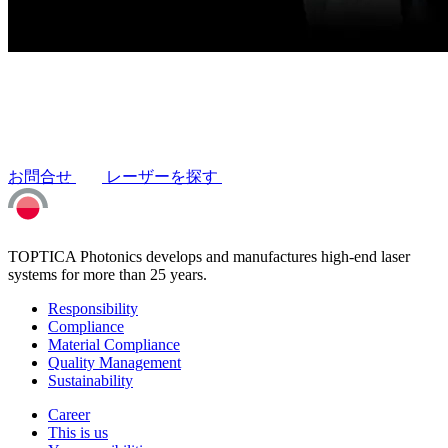
お問合せ
レーザーを探す
TOPTICA Photonics develops and manufactures high-end laser
systems for more than 25 years.
Responsibility
Compliance
Material Compliance
Quality Management
Sustainability
Career
This is us