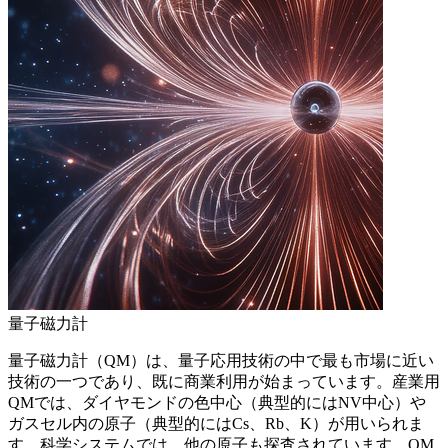
量子磁力計
量子磁力計（QM）は、量子応用技術の中で最も市場に近い
技術の一つであり、既に商業利用が始まっています。産業用
QMでは、ダイヤモンドの色中心（典型的にはNV中心）や
ガスセル内の原子（典型的にはCs、Rb、K）が用いられま
す。科学システムでは、他の原子も探査されています。QM