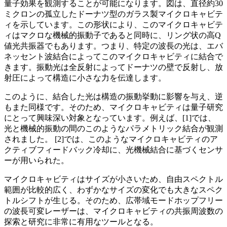
量子効果を観測することが可能になります。図は、直径約30
ミクロンの孤立したドーナツ型のガラス製マイクロキャビテ
ィを示しています。この形状により、このマイクロキャビテ
ィはマクロな機械的振動子であると同時に、リング状の高Q
値光共振器でもあります。つまり、特定の波長の光は、エバ
ネッセント波結合によってこのマイクロキャビティに結合で
きます。振動光は全反射によってドーナツの壁で反射し、放
射圧によって構造に小さな力を伝達します。
このように、結合した光は構造の振動挙動に影響を与え、逆
もまた同様です。そのため、マイクロキャビティは量子研究
にとって興味深い対象となっています。例えば、[1]では、
光と機械的振動の間のこのようなパラメトリック結合が観測
されました。 [2]では、このようなマイクロキャビティのア
クティブフィードバック冷却に、光機械結合に基づくセンサ
ーが用いられた。
マイクロキャビティはサイズが小さいため、自由スペクトル
範囲が比較的広く、わずかなサイズの変化でも大きなスペク
トルシフトが生じる。そのため、広帯域モードホップフリー
の波長可変レーザーは、マイクロキャビティの共振周波数の
探索と研究に非常に有用なツールとなる。