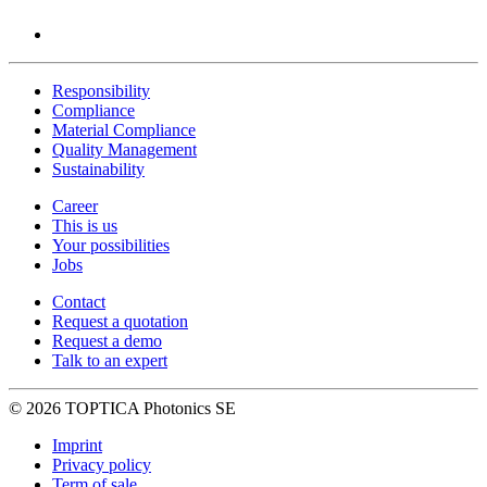
Responsibility
Compliance
Material Compliance
Quality Management
Sustainability
Career
This is us
Your possibilities
Jobs
Contact
Request a quotation
Request a demo
Talk to an expert
© 2026 TOPTICA Photonics SE
Imprint
Privacy policy
Term of sale