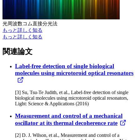
光周波数コム直接分光法
もっと詳しく知る
もっと詳しく知る
関連論文
Label-free detection of single biological
molecules using microtoroid optical resonators
[3] Su, Tsu-Te Judith, et al., Label-free detection of single
biological molecules using microtoroid optical resonators,
Light: Science & Applications (2016)
Measurement and control of a mechanical
oscillator at its thermal decoherence rate
[2] D. J. Wilson, et al., Measurement and control of a