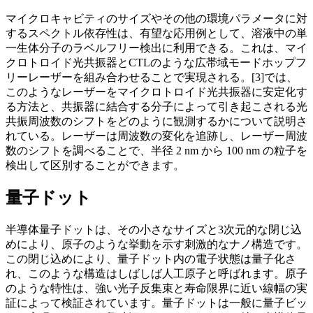
​​マイクロキャビティのサイズやその他の環境パラメータに対
するスペクトル依存性は、有望な応用例として、溶液中の単
一生体分子のラベルフリー検出に利用できる。これは、マイ
クロトロイド光共振器とCTLのような広帯域モードホップフ
リーレーザーを組み合わせることで実現される。[3]では、
このようなレーザーをマイクロトロイド光共振器に安定化す
る方法と、共振器に結合する分子によって引き起こされる光
共振周波数のシフトをどのように観測するかについて説明さ
れている。レーザーは周波数の変化を追跡し、レーザー周波
数のシフトを調べることで、半径 2 nm から 100 nm の粒子を
検出して区別することができます。
量子ドット
半導体量子ドットは、その小さなサイズと3次元的な閉じ込
めにより、原子のような挙動を示す刺激的なナノ構造です。
この閉じ込めにより、量子ドット内の電子状態は量子化さ
れ、このような構造はしばしば人工原子と呼ばれます。原子
のような特性は、強い光子反集束と寿命限界に近い線幅の実
証によって検証されています。量子ドットは一般に量子ビッ