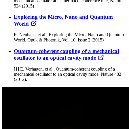
mechanical oscillator at its thermal decoherence rate, Nature
524 (2015)
Exploring the Micro, Nano and Quantum
World
R. Neuhaus, et al., Exploring the Micro, Nano and Quantum
World, Optik & Photonik, Vol. 10, Issue 2 (2015)
Quantum-coherent coupling of a mechanical
oscillator to an optical cavity mode
[1] E. Verhagen, et al., Quantum-coherent coupling of a
mechanical oscillator to an optical cavity mode, Nature 482
(2012).