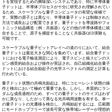
トを実現するための興味深いシステムであり、特に半導体量
子ドットは、半導体プロセスが十分に研究され理解されてい
るため、スケーラブルな量子コンピュータの有望な候補で
す。実際の原子とは異なり、半導体量子ドットは制御された
方法で成長および配置できます。量子ドットを導波路やフォ
トニック結晶構造（例：共振器）などの他の半導体構造に統
合することで、原子を捕捉することなく共振器QED実験も
可能です。
スケーラブルな量子ビットアレイへの道のりにおいて、結合
量子ドットは最近大きな関心を集めています。結合量子ドッ
トにおける電子輸送測定により、電子スピンと核スピンのス
ピン感受的結合および操作が実証され、自己組織化結合量子
ドットにおける結合励起子の光学スペクトルの測定と計算も
行われている。
量子ドット状態の共鳴光励起は、特にコヒーレント状態の操
作と検出において極めて重要である。しかし、本質的にラン
ダムな成長過程のため、すべての量子ドットのサイズはわず
かに異なり、したがって異なる光共鳴周波数を有する。単一
の量子ドットの光遷移を検出し、共鳴励起するには、広範囲
にモードホップフリーで波長可変な狭帯域レーザーが理想的