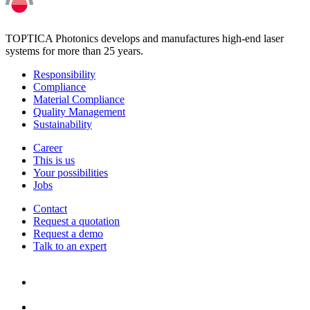
TOPTICA Photonics develops and manufactures high-end laser
systems for more than 25 years.
Responsibility
Compliance
Material Compliance
Quality Management
Sustainability
Career
This is us
Your possibilities
Jobs
Contact
Request a quotation
Request a demo
Talk to an expert