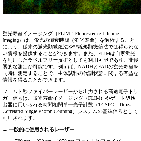
蛍光寿命イメージング（FLIM：Fluorescence Lifetime
Imaging）は、蛍光の減衰時間（蛍光寿命）を解析すること
により、従来の蛍光顕微鏡法や非線形顕微鏡法では得られな
い情報を提供することができます。また、FLIMは自家蛍光
を利用したラベルフリー技術としても利用可能であり、非侵
襲的な測定が可能です。例えば、NADHとFADの蛍光寿命を
同時に測定することで、生体試料の代謝状態に関する有益な
情報を得ることができます。
フェムト秒ファイバーレーザーから出力される高速電子トリ
ガー信号は、蛍光寿命イメージング（FLIM）やゲート型検
出器に用いられる時間相関単一光子計数（TCSPC：Time-
Correlated Single Photon Counting）システムの基準信号として
利用されます。
→ 一般的に使用されるレーザー