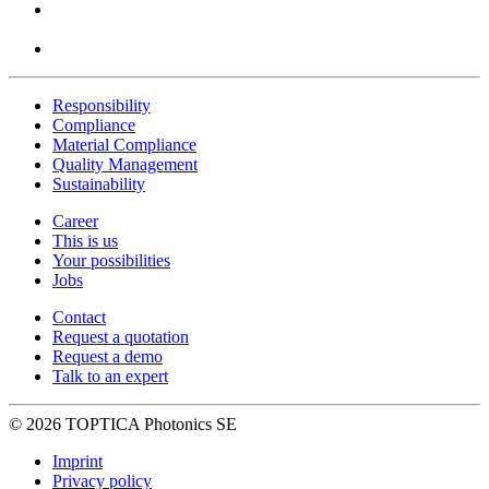
Responsibility
Compliance
Material Compliance
Quality Management
Sustainability
Career
This is us
Your possibilities
Jobs
Contact
Request a quotation
Request a demo
Talk to an expert
© 2026 TOPTICA Photonics SE
Imprint
Privacy policy