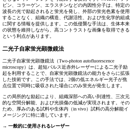
ビン、コラーゲン、エラスチンなどの内因性分子は、特定の
波長の光で励起されると蛍光を発し、外部の蛍光色素を使用
することなく、組織の構造、代謝活性、および生化学的組成
に関する情報を提供します。この低侵襲な手法は、生体本来
の状態を維持しながら、高コントラストな画像を取得できる
という利点があります。
二光子自家蛍光顕微鏡法
二光子自家蛍光顕微鏡法（Two-photon autofluorescence
microscopy）は、超短パルス近赤外レーザーによる二光子励
起を利用することで、自家蛍光顕微鏡法の能力をさらに拡張
した技術です。この手法では、2個の低エネルギー光子が焦
点位置で同時に吸収された場合にのみ蛍光が発生します。
この局所的な励起により、組織深部への高い到達性、三次元
的な空間分解能、および光損傷の低減が実現されます。その
ため、厚みのある試料や生体内（in vivo）試料の高分解能イ
メージングに特に適しています。
→ 一般的に使用されるレーザー