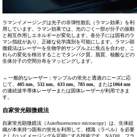
ラマンイメージングは​​光子の非弾性散乱（ラマン効果）を利
用しています。ラマン効果では、光のごく一部が分子の振動
と相互作用しエネルギーが変化します。各分子には固有のラ
マン指紋があり、正確な化学識別を可能にします。ラマン顕
微鏡法はレーザーを生物学的サンプル上に焦点を合わせ、こ
れらの変化を検出することでタンパク質、脂質、核酸などの
生体分子の空間分布をマッピングします。
→ 一般的なレーザー：サンプルの蛍光と透過のニーズに応
じて、
405 nm、532 nm、633 nm、785 nm、
または
1064 nm
の連続波半導体レーザーまたは固体レーザーが利用できま
す。
自家蛍光顕微鏡法
自家蛍光顕微鏡法（Autofluorescence microscopy）は、生体組
織が本来持つ固有の蛍光を利用して、標識（ラベル）を必要
としないイメージングを可能にする技術です。NADH、フラ