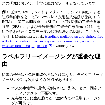
スの研究において、非常に強力なツールとなっています。
例：
従来のH&E（ヘマトキシリン・エオシン）染色による
組織学的観察と、ピンホールレス反射型共焦点顕微鏡（pf-
RCM）、第二高調波発生（SHG）、短波長側の二光子自家
蛍光（2PS）、および長波長側の二光子自家蛍光（2PL）を
組み合わせたクロスモーダル顕微鏡法との比較。 こちらか
ら引用: Montgomery, et al.,
Handheld multiphoton and pinhole-free
reflectance confocal microscopy enables noninvasive, real-time
cross-sectional imaging in skin
; Nature (2024)
ラベルフリーイメージングが重要な理
由
従来の蛍光法や免疫組織化学法とは異なり、ラベルフリーイ
メージングには次のような利点があります。
本来の生物学的環境が維持され、染色、タグ、固定ア
ーティファクトは不要です。
光毒性なしに生細胞または生体内での長期イメージン
グが可能です。