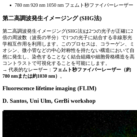
780 nm 920 nm 1050 nm フェムト秒ファイバーレーザー
第二高調波発生イメージング (SHG法)
第二高調波発生イメージング(SHG法)は2つの光子が正確に2
倍の周波数（波長の半分）で1つの光子に結合する非線形光
学相互作用を利用します。このプロセスは、コラーゲン、ミ
オシン、微小管などの中心対称性を持たない構造において自
然に発生し、染色することなく結合組織や細胞骨格構造を高
コントラストで可視化することを可能にします。
→ 代表的なレーザー：
フェムト秒ファイバーレーザー（約
780 nmまたは約1030 nm）
。
Fluorescence lifetime imaging (FLIM)
D. Santos, Uni Ulm, GerBi workshop