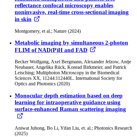
reflectance confocal microscopy enables
noninvasive, real-time cross-sectional imaging
in skin
Montgomery, et al.; Nature (2024)
Metabolic imaging by simultaneous 2-photon
FLIM of NAD(P)H and FAD
Becker Wolfgang, Axel Bergmann, Alexander Jelzow, Antje
Neubauer, Angelika Rück, Konrad Birkmeier, and Patrick
Leisching; Multiphoton Microscopy in the Biomedical
Sciences XX, 11244:112440L. International Society for
Optics and Photonics (2020)
Monocular depth estimation based on deep
learning for intraoperative guidance using
surface-enhanced Raman scattering imaging
Aniwat Juhong, Bo Li, Yifan Liu, et. al.; Photonics Research
(2025)