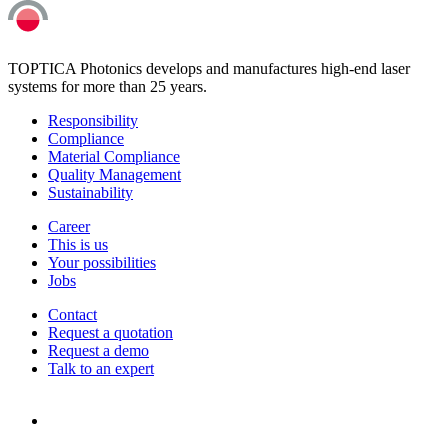
TOPTICA Photonics develops and manufactures high-end laser
systems for more than 25 years.
Responsibility
Compliance
Material Compliance
Quality Management
Sustainability
Career
This is us
Your possibilities
Jobs
Contact
Request a quotation
Request a demo
Talk to an expert