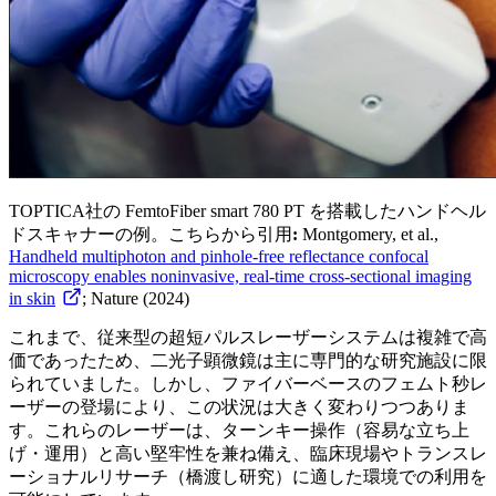
TOPTICA社の FemtoFiber smart 780 PT を搭載したハンドヘル
ドスキャナーの例。こちらから引用
:
Montgomery, et al.,
Handheld multiphoton and pinhole-free reflectance confocal
microscopy enables noninvasive, real-time cross-sectional imaging
in skin
; Nature (2024)
これまで、従来型の超短パルスレーザーシステムは複雑で高
価であったため、二光子顕微鏡は主に専門的な研究施設に限
られていました。しかし、ファイバーベースのフェムト秒レ
ーザーの登場により、この状況は大きく変わりつつありま
す。これらのレーザーは、ターンキー操作（容易な立ち上
げ・運用）と高い堅牢性を兼ね備え、臨床現場やトランスレ
ーショナルリサーチ（橋渡し研究）に適した環境での利用を