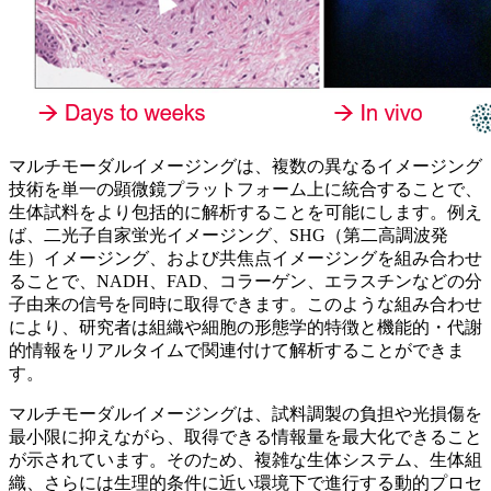
マルチモーダルイメージングは、複数の異なるイメージング
技術を単一の顕微鏡プラットフォーム上に統合することで、
生体試料をより包括的に解析することを可能にします。例え
ば、二光子自家蛍光イメージング、SHG（第二高調波発
生）イメージング、および共焦点イメージングを組み合わせ
ることで、NADH、FAD、コラーゲン、エラスチンなどの分
子由来の信号を同時に取得できます。このような組み合わせ
により、研究者は組織や細胞の形態学的特徴と機能的・代謝
的情報をリアルタイムで関連付けて解析することができま
す。
マルチモーダルイメージングは、試料調製の負担や光損傷を
最小限に抑えながら、取得できる情報量を最大化できること
が示されています。そのため、複雑な生体システム、生体組
織、さらには生理的条件に近い環境下で進行する動的プロセ